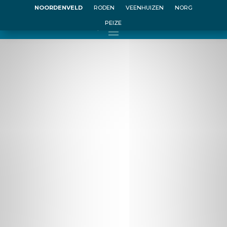
NOORDENVELD
RODEN
VEENHUIZEN
NORG
PEIZE