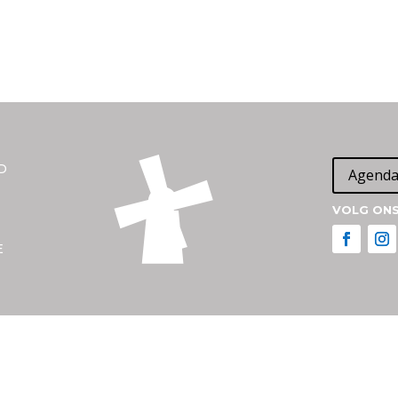
D
Agend
VOLG ONS
E