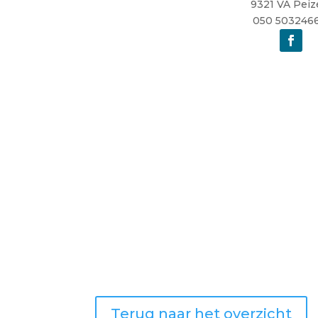
9321 VA Peiz
050 503246
Terug naar het overzicht