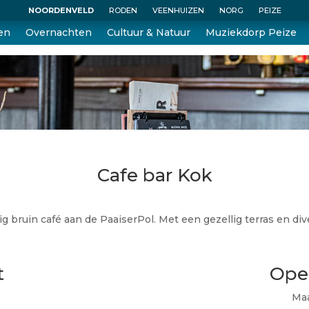
NOORDENVELD
RODEN
VEENHUIZEN
NORG
PEIZE
en
Overnachten
Cultuur & Natuur
Muziekdorp Peize
Cafe bar Kok
lig bruin café aan de PaaiserPol. Met een gezellig terras en dive
t
Ope
Maa