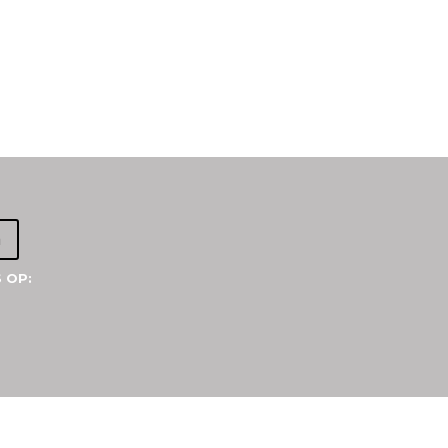
a
 OP: