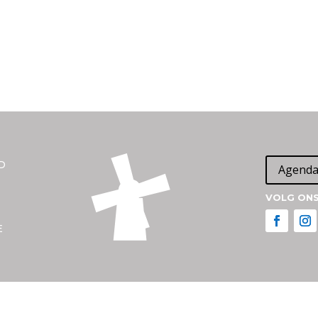
D
Agend
VOLG ONS
E