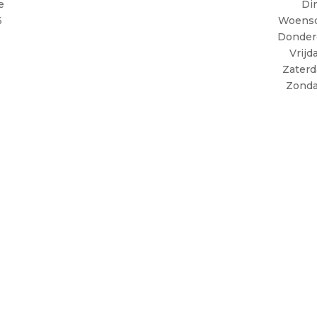
e
Di
6
Woensd
Donderd
Vrijd
Zaterd
Zonda