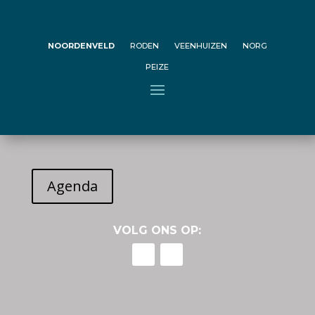
Peize
Geen evenementen gevonden!
NOORDENVELD
RODEN
VEENHUIZEN
NORG
PEIZE
Agenda
VOLG ONS OP: