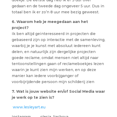
doekje. De eerste dag heb ik er 3 uur over
gedaan en de tweede dag ongeveer 5 uur. Dus in
totaal ben ik er zo’n 8 uur mee bezig geweest.
6. Waarom heb je meegedaan aan het
project?
Ik ben altijd geïnteresseerd in projecten die
gebaseerd zijn op interactie met de samenleving,
waarbij je je kunst met absoluut iedereen kunt
delen, en natuurlijk zijn dergelijke projecten
goede reclame, omdat mensen niet altijd naar
tentoonstellingen gaan of reclameboekjes lezen
waarin je kunt zien mijn werken, en op deze
manier kan iedere voorbijganger of
voorbijrijdende persoon mijn schilderij zien
7. Wat is jouw website en/of Social Media waar
je werk op te zien is?
www.lesleyart.eu
Instagram olesia_liashova