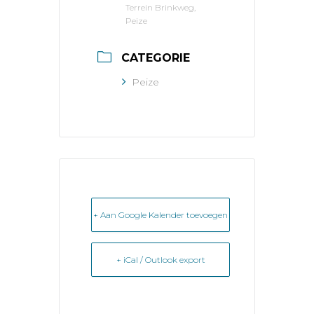
Terrein Brinkweg,
Peize
CATEGORIE
Peize
+ Aan Google Kalender toevoegen
+ iCal / Outlook export