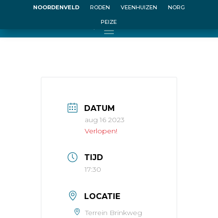
NOORDENVELD
RODEN
VEENHUIZEN
NORG
PEIZE
Puzzelwandeltocht
DATUM
aug 16 2023
Verlopen!
TIJD
17:30
LOCATIE
Terrein Brinkweg