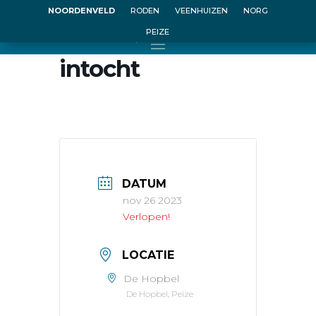
NOORDENVELD
RODEN
VEENHUIZEN
NORG
PEIZE
Sinterklaas
intocht
DATUM
nov 26 2023
Verlopen!
LOCATIE
De Hopbel
De Hopbel, Peize